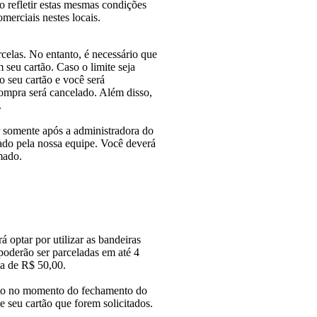
o refletir estas mesmas condições
omerciais nestes locais.
celas. No entanto, é necessário que
m seu cartão. Caso o limite seja
o seu cartão e você será
ompra será cancelado. Além disso,
.
r somente após a administradora do
ado pela nossa equipe. Você deverá
mado.
 optar por utilizar as bandeiras
oderão ser parceladas em até 4
ja de R$ 50,00.
ento no momento do fechamento do
 seu cartão que forem solicitados.