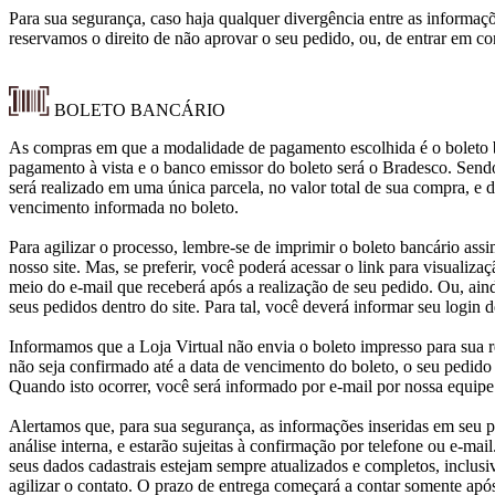
Para sua segurança, caso haja qualquer divergência entre as informaç
reservamos o direito de não aprovar o seu pedido, ou, de entrar em co
BOLETO BANCÁRIO
As compras em que a modalidade de pagamento escolhida é o boleto b
pagamento à vista e o banco emissor do boleto será o Bradesco. Send
será realizado em uma única parcela, no valor total de sua compra, e d
vencimento informada no boleto.
Para agilizar o processo, lembre-se de imprimir o boleto bancário ass
nosso site. Mas, se preferir, você poderá acessar o link para visualiza
meio do e-mail que receberá após a realização de seu pedido. Ou, aind
seus pedidos dentro do site. Para tal, você deverá informar seu login d
Informamos que a Loja Virtual não envia o boleto impresso para sua 
não seja confirmado até a data de vencimento do boleto, o seu pedido
Quando isto ocorrer, você será informado por e-mail por nossa equipe
Alertamos que, para sua segurança, as informações inseridas em seu 
análise interna, e estarão sujeitas à confirmação por telefone ou e-mai
seus dados cadastrais estejam sempre atualizados e completos, inclusiv
agilizar o contato. O prazo de entrega começará a contar somente após