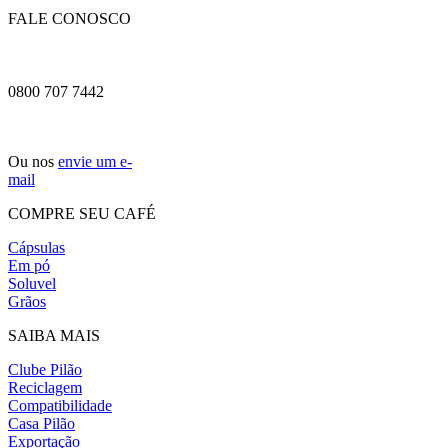
FALE CONOSCO
0800 707 7442
Ou nos
envie um e-
mail
COMPRE SEU CAFÉ
Cápsulas
Em pó
Soluvel
Grãos
SAIBA MAIS
Clube Pilão
Reciclagem
Compatibilidade
Casa Pilão
Exportação