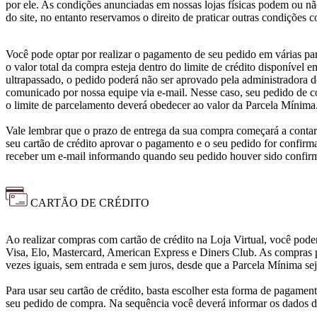
por ele. As condições anunciadas em nossas lojas físicas podem ou nã
do site, no entanto reservamos o direito de praticar outras condições c
Você pode optar por realizar o pagamento de seu pedido em várias par
o valor total da compra esteja dentro do limite de crédito disponível e
ultrapassado, o pedido poderá não ser aprovado pela administradora d
comunicado por nossa equipe via e-mail. Nesse caso, seu pedido de c
o limite de parcelamento deverá obedecer ao valor da Parcela Mínima
Vale lembrar que o prazo de entrega da sua compra começará a conta
seu cartão de crédito aprovar o pagamento e o seu pedido for confirm
receber um e-mail informando quando seu pedido houver sido confir
CARTÃO DE CRÉDITO
Ao realizar compras com cartão de crédito na Loja Virtual, você poderá
Visa, Elo, Mastercard, American Express e Diners Club. As compras p
vezes iguais, sem entrada e sem juros, desde que a Parcela Mínima se
Para usar seu cartão de crédito, basta escolher esta forma de pagam
seu pedido de compra. Na sequência você deverá informar os dados de