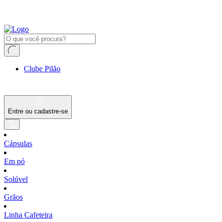
Clube Pilão
Entre ou cadastre-se
Cápsulas
Em pó
Solúvel
Grãos
Linha Cafeteira