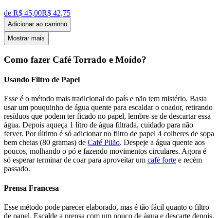
de R$
45,00
R$
42,75
Adicionar ao carrinho
Mostrar mais
Como fazer Café Torrado e Moído?
Usando Filtro de Papel
Esse é o método mais tradicional do país e não tem mistério. Basta
usar um pouquinho de água quente para escaldar o coador, retirando
resíduos que podem ter ficado no papel, lembre-se de descartar essa
água. Depois aqueça 1 litro de água filtrada, cuidado para não
ferver. Por último é só adicionar no filtro de papel 4 colheres de sopa
bem cheias (80 gramas) de
Café Pilão
. Despeje a água quente aos
poucos, molhando o pó e fazendo movimentos circulares. Agora é
só esperar terminar de coar para aproveitar um
café forte
e recém
passado.
Prensa Francesa
Esse método pode parecer elaborado, mas é tão fácil quanto o filtro
de papel. Escalde a prensa com um pouco de água e descarte depois.