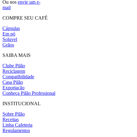
Ou nos
envie um e-
mail
COMPRE SEU CAFÉ
Cápsulas
Em pó
Soluvel
Grãos
SAIBA MAIS
Clube Pilão
Reciclagem
Compatibilidade
Casa Pilão
Exportação
Conheça Pilão Professional
INSTITUCIONAL
Sobre Pilão
Receitas
Linha Cafeteria
Regulamentos