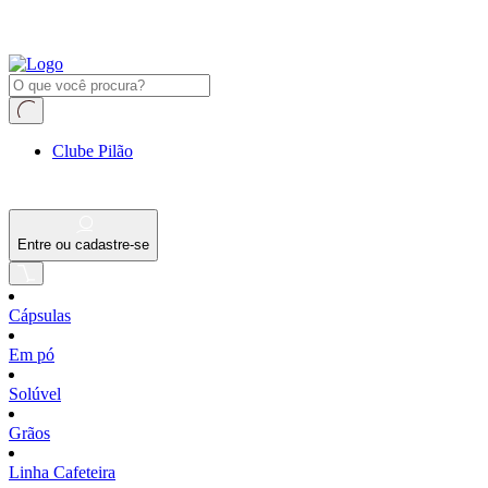
Clube Pilão
Entre ou cadastre-se
Cápsulas
Em pó
Solúvel
Grãos
Linha Cafeteira