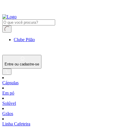
Clube Pilão
Entre ou cadastre-se
Cápsulas
Em pó
Solúvel
Grãos
Linha Cafeteira