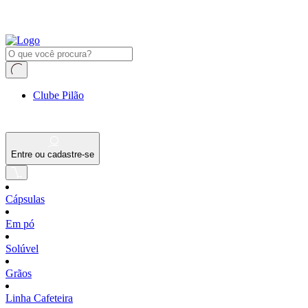
Clube Pilão
Entre ou cadastre-se
Cápsulas
Em pó
Solúvel
Grãos
Linha Cafeteira